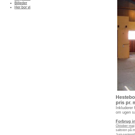
Billeder
Her bor vi
Hestebo
pris pr.
Inkluderer 
om ugen sam
Forbrug in
Oktober-maj
saltsten på 
Juni-septem