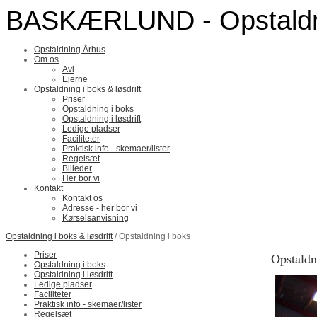
BASKÆRLUND - Opstaldn
Opstaldning Århus
Om os
Avl
Ejerne
Opstaldning i boks & løsdrift
Priser
Opstaldning i boks
Opstaldning i løsdrift
Ledige pladser
Faciliteter
Praktisk info - skemaer/lister
Regelsæt
Billeder
Her bor vi
Kontakt
Kontakt os
Adresse - her bor vi
Kørselsanvisning
Opstaldning i boks & løsdrift
/ Opstaldning i boks
Priser
Opstaldn
Opstaldning i boks
Opstaldning i løsdrift
Ledige pladser
Faciliteter
Praktisk info - skemaer/lister
Regelsæt