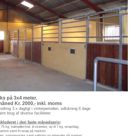
ks på 3x4 meter,
 måned Kr. 2000,- inkl. moms
fodring 3 x dagligt i vinterperioden, udlukning 6 dage
t brug af diverse faciliteter:
kluderet i den faste månedspris
:
: 75 kg. halmpiller/md. til strøelse, op til 7 kg. wrap/dag,
marken samt fri wrap på marken
ber
: sommergræs samt saltsten og mineraler på marken.